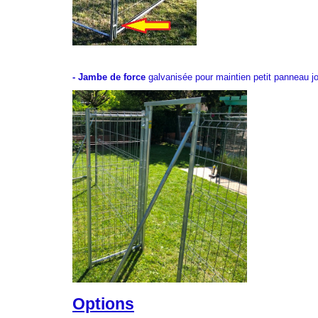
.
- Jambe de force
galvanisée pour maintien petit panneau jou
Options