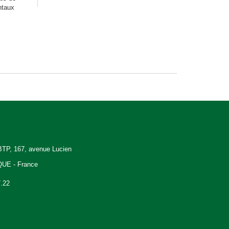
ntaux
P, 167, avenue Lucien
QUE - France
7.22