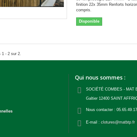
finition 22x 35mm Renforts horizo
compris.
Disponible
 1 - 2 sur 2.
Qui nous sommes :
SOCIÉTÉ COMBES - MAT BT
Galtier 12400 SAINT AFFRI
Nous contacter :
05.65.49.1
nnelles
E-mail :
clotures@matbtp.fr