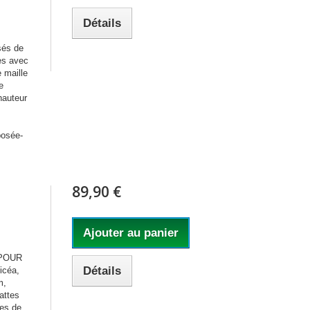
Détails
sés de
es avec
 maille
e
hauteur
posée-
89,90 €
Ajouter au panier
 POUR
Détails
icéa,
m,
attes
tes de