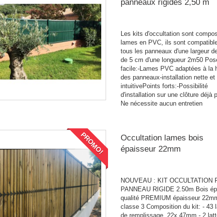
panneaux rigides 2,50 m
Les kits d'occultation sont compo
lames en PVC, ils sont compatibl
tous les panneaux d'une largeur de
de 5 cm d'une longueur 2m50 Pos
facile:-Lames PVC adaptées à la 
des panneaux-installation nette et
intuitivePoints forts:-Possibilité
d'installation sur une clôture déjà 
Ne nécessite aucun entretien
PROMO!
Occultation lames bois
épaisseur 22mm
NOUVEAU : KIT OCCULTATION
PANNEAU RIGIDE 2.50m Bois ép
qualité PREMIUM épaisseur 22m
classe 3 Composition du kit: - 43 l
de remplissage, 22x 47mm - 2 lat