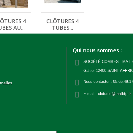
ÔTURES 4
CLÔTURES 4
BES AU...
TUBES...
Qui nous sommes :
SOCIÉTÉ COMBES - MAT BT
Galtier 12400 SAINT AFFRI
Nous contacter :
05.65.49.1
nnelles
E-mail :
clotures@matbtp.fr