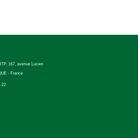
P, 167, avenue Lucien
QUE - France
7.22