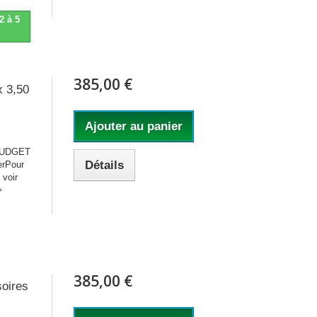
2 à 5
385,00 €
x 3,50
Ajouter au panier
 BUDGET
Détails
erPour
 voir
+
385,00 €
soires