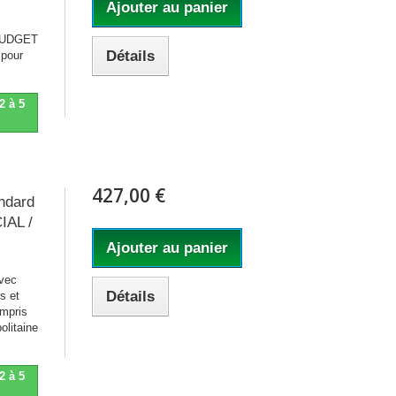
Ajouter au panier
 BUDGET
Détails
 pour
2 à 5
427,00 €
ndard
IAL /
Ajouter au panier
vec
Détails
rs et
ompris
litaine
2 à 5