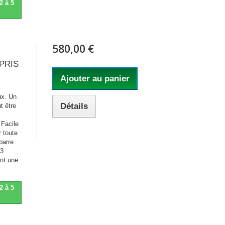
2 à 5
580,00 €
MPRIS
Ajouter au panier
ux. Un
Détails
ut être
 Facile
r toute
barre
 3
nt une
2 à 5