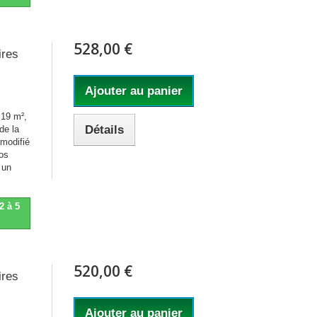
528,00 €
ires
Ajouter au panier
 19 m²,
Détails
de la
 modifié
os
 un
2 à 5
520,00 €
ires
Ajouter au panier