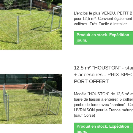
L'enclos le plus VENDU. PETIT
pour 12,5 m². Convient également
volières. Très Facile à installer
Produit en stock. Expédition : 
jours.
12,5 m² "HOUSTON" - sta
+ accesoires - PRIX SPEC
PORT OFFERT
Modèle "HOUSTON" de 12,5 m² a
barre de liaison à enterrer, 6 collie
jambe de force avec "sardine". C
LIVRAISON pour la France métropo
(sauf Corse)
Produit en stock. Expédition : 
jours.