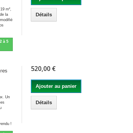
 19 m²,
Détails
de la
 modifié
os
2 à 5
520,00 €
ires
Ajouter au panier
ux. Un
Détails
ses
u
 vendu !