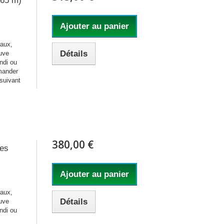
,65 m)
Ajouter au panier
maux,
Détails
ouve
ndi ou
mander
 suivant
380,00 €
res
Ajouter au panier
maux,
Détails
ouve
ndi ou