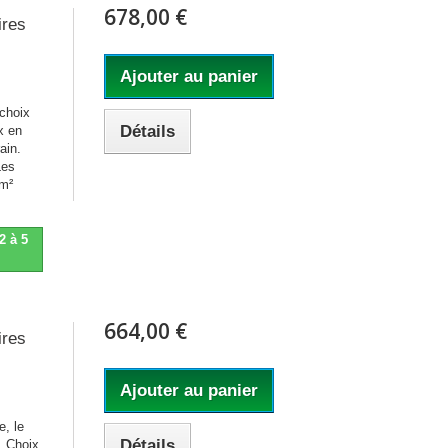
678,00 €
ires
Ajouter au panier
 choix
Détails
x en
ain.
Les
 m²
2 à 5
664,00 €
ires
Ajouter au panier
e, le
Détails
. Choix