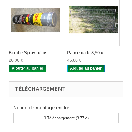
Bombe Spray aéros...
Panneau de 3,50 x...
Pan
26,00 €
45,80 €
52,
Ajouter au panier
Ajouter au panier
A
TÉLÉCHARGEMENT
Notice de montage enclos
Téléchargement (3.77M)