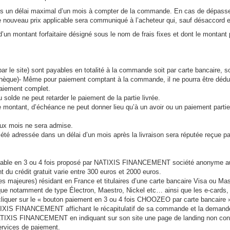
ans un délai maximal d’un mois à compter de la commande. En cas de dépassem
e nouveau prix applicable sera communiqué à l’acheteur qui, sauf désaccord expr
 d’un montant forfaitaire désigné sous le nom de frais fixes et dont le montant 
 le site) sont payables en totalité à la commande soit par carte bancaire, s
 chèque)- Même pour paiement comptant à la commande, il ne pourra être dé
paiement complet.
u solde ne peut retarder le paiement de la partie livrée.
e de montant, d’échéance ne peut donner lieu qu’à un avoir ou un paiement p
eux mois ne sera admise.
́ adressée dans un délai d’un mois après la livraison sera réputée reçue pa
able en 3 ou 4 fois proposé par NATIXIS FINANCEMENT société anonyme au ca
u crédit gratuit varie entre 300 euros et 2000 euros.
majeures) résidant en France et titulaires d’une carte bancaire Visa ou Mas
ique notamment de type Électron, Maestro, Nickel etc… ainsi que les e-cards,
cliquer sur le « bouton paiement en 3 ou 4 fois CHOOZEO par carte bancaire 
IXIS FINANCEMENT affichant le récapitulatif de sa commande et la demande de 
TIXIS FINANCEMENT en indiquant sur son site une page de landing non contra
ervices de paiement.