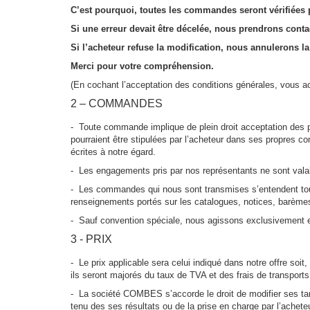
C’est pourquoi, toutes les commandes seront vérifiées
Si une erreur devait être décelée, nous prendrons contac
Si l’acheteur refuse la modification, nous annulerons
Merci pour votre compréhension.
(En cochant l’acceptation des conditions générales, vous 
2 – COMMANDES
- Toute commande implique de plein droit acceptation des pré
pourraient être stipulées par l’acheteur dans ses propres 
écrites à notre égard.
- Les engagements pris par nos représentants ne sont valable
- Les commandes qui nous sont transmises s’entendent toujo
renseignements portés sur les catalogues, notices, barèmes
- Sauf convention spéciale, nous agissons exclusivement en 
3 - PRIX
- Le prix applicable sera celui indiqué dans notre offre soi
ils seront majorés du taux de TVA et des frais de transpor
- La société COMBES s’accorde le droit de modifier ses ta
tenu des ses résultats ou de la prise en charge par l’achete