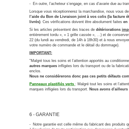
- En outre, l’acheteur s’engage, en cas d’avarie due au transpo
Lorsque vous réceptionnerez la marchandise, nous vous de
l’aide du Bon de Livraison joint à vos colis (la facture
livrés)
. Ces vérifications doivent être absolument faites
en 
Si les articles présentent des traces de
détériorations
imp
entièrement tordu », « 1 grille cassée », …) et de conserver 
22 (du lundi au vendredi, de 14h à 18h30) et à nous envoy
votre numéro de commande et le détail du dommage).
IMPORTANT:
"
Malgré tous les soins et l’attention apportés au conditionne
autres marques
infligées lors du transport ou de la fabric
enclos.
Nous ne considérerons donc pas ces petits défauts com
Panneaux plastifiés verts
:
Malgré tout les soins et l’atte
marques infligées lors du transport.
Nous avons d'ailleurs
.
.
6 - GARANTIE
- Notre garantie est celle même du fabricant des produits qu