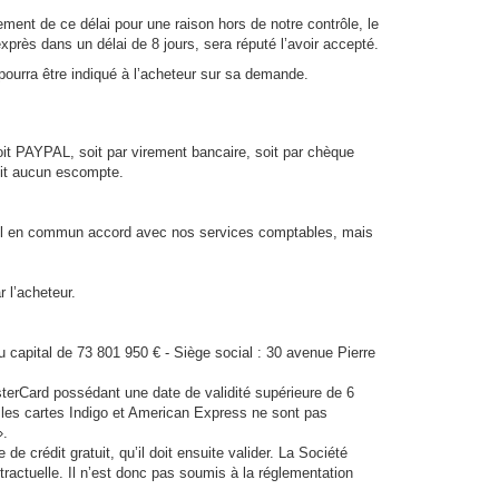
ent de ce délai pour une raison hors de notre contrôle, le
ès dans un délai de 8 jours, sera réputé l’avoir accepté.
pourra être indiqué à l’acheteur sur sa demande.
oit PAYPAL, soit par virement bancaire, soit par chèque
duit aucun escompte.
artiel en commun accord avec nos services comptables, mais
r l’acheteur.
pital de 73 801 950 € - Siège social : 30 avenue Pierre
terCard possédant une date de validité supérieure de 6
 les cartes Indigo et American Express ne sont pas
».
crédit gratuit, qu’il doit ensuite valider. La Société
ctuelle. Il n’est donc pas soumis à la réglementation