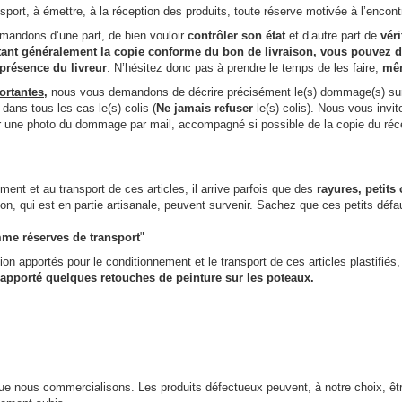
rt, à émettre, à la réception des produits, toute réserve motivée à l’enco
mandons d’une part, de bien vouloir
contrôler son état
et d’autre part de
véri
 étant généralement la copie conforme du bon de livraison, vous pouvez d’
présence du livreur
. N’hésitez donc pas à prendre le temps de les faire,
mêm
ortantes
,
nous vous demandons de décrire précisément le(s) dommage(s) sur l
dans tous les cas le(s) colis (
Ne jamais refuser
le(s) colis). Nous vous invi
er une photo du dommage par mail, accompagné si possible de la copie du réc
ment et au transport de ces articles, il arrive parfois que des
rayures, petits
ation, qui est en partie artisanale, peuvent survenir. Sachez que ces petits d
me réserves de transport
"
ntion apportés pour le conditionnement et le transport de ces articles plastif
 apporté quelques retouches de peinture sur les poteaux.
e nous commercialisons. Les produits défectueux peuvent, à notre choix, être 