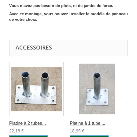
Vous n’avez pas besoin de plots, ni de jambe de force.
Avec ce montage, vous pouvez installer le modèle de panneau
de votre choix.
.
ACCESSOIRES
Platine à 2 tubes...
Platine à 1 tube ...
Piq
22,18 €
18,95 €
9,0