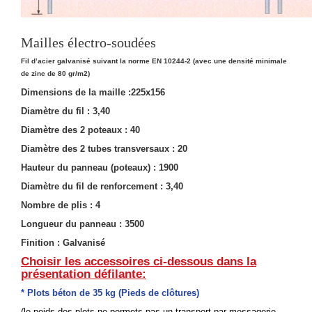
Mailles électro-soudées
Fil d’acier galvanisé suivant la norme EN 10244-2 (avec une densité minimale
de zinc de 80 gr/m2)
Dimensions de la maille :225x156
Diamètre du fil : 3,40
Diamètre des 2 poteaux : 40
Diamètre des 2 tubes transversaux : 20
Hauteur du panneau (poteaux) : 1900
Diamètre du fil de renforcement : 3,40
Nombre de plis : 4
Longueur du panneau : 3500
Finition : Galvanisé
Choisir les accessoires ci-dessous dans la
présentation défilante:
* Plots béton de 35 kg
(
Pieds de clôtures)
(le poids des plots ne permets pas un transport par messagerie,