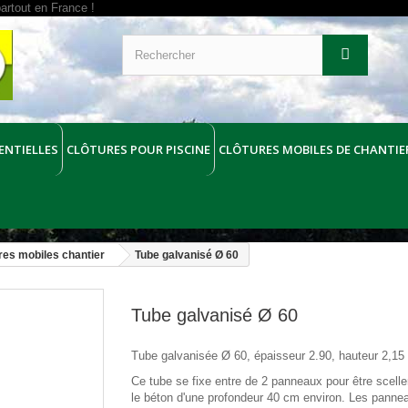
ENTIELLES
CLÔTURES POUR PISCINE
CLÔTURES MOBILES DE CHANTIE
res mobiles chantier
Tube galvanisé Ø 60
Tube galvanisé Ø 60
Tube galvanisée Ø 60, épaisseur 2.90, hauteur 2,15
Ce tube se fixe entre de 2 panneaux pour être scelle
le béton d'une profondeur 40 cm environ. Les panne