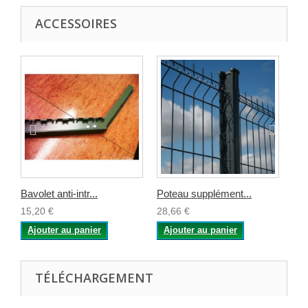
ACCESSOIRES
Bavolet anti-intr...
Poteau supplément...
Go
15,20 €
28,66 €
0,8
Ajouter au panier
Ajouter au panier
A
TÉLÉCHARGEMENT