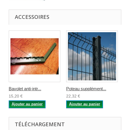
ACCESSOIRES
Bavolet anti-intr...
Poteau supplément...
Go
15,20 €
22,32 €
0,8
Ajouter au panier
Ajouter au panier
A
TÉLÉCHARGEMENT