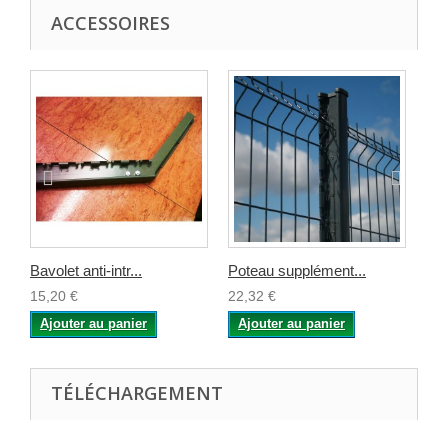
ACCESSOIRES
Bavolet anti-intr...
Poteau supplément...
Go
15,20 €
22,32 €
0,8
Ajouter au panier
Ajouter au panier
A
TÉLÉCHARGEMENT